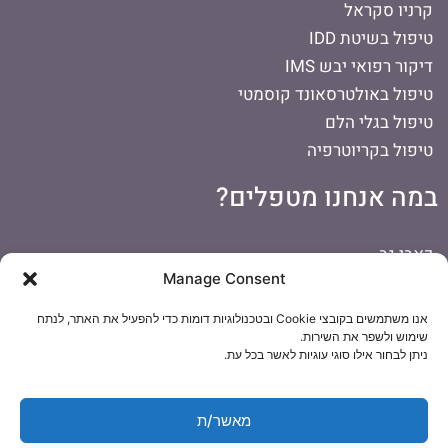
קרניו סקראל
טיפול בשיטת IDD
דיקור רפואי יבש IMS
טיפול באולטרסאונד קוסמטי
טיפול בגלי הלם
טיפול בקריוטרפיה
במה אנחנו מטפלים?
כאבי גב
Manage Consent
כאבים בכתף
כאבי ראש
אנו משתמשים בקובצי Cookie ובטכנולוגיות דומות כדי להפעיל את האתר, לנתח
דורבן ברגל
שימוש ולשפר את השירות.
ניתן לבחור אילו סוגי עוגיות לאשר בכל עת.
כאבי צוואר
כאבי ברכיים
הפרעות קשב וריכוז
מאשר/ת