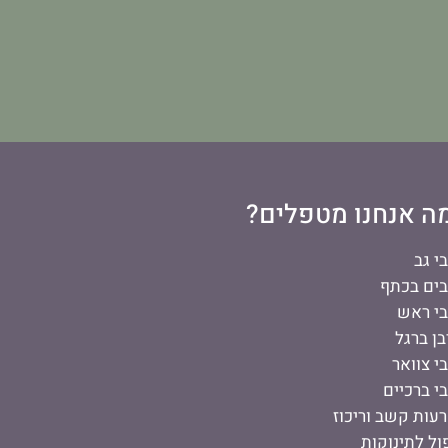
ה אנחנו מטפלים?
י גב
ים בכתף
י ראש
בן ברגל
י צוואר
י ברכיים
עות קשב וריכוז
ול לתינוקות