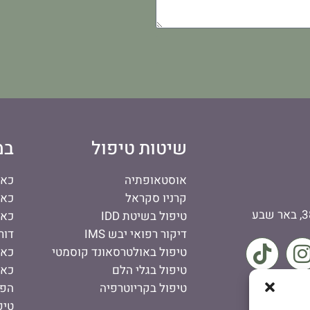
שיטות טיפול
במ
אוסטאופתיה
כאב
קרניו סקראל
כאב
טיפול בשיטת IDD
כאב
דיקור רפואי יבש IMS
דור
טיפול באולטרסאונד קוסמטי
כאב
טיפול בגלי הלם
כאב
טיפול בקריוטרפיה
הפר
טיפ