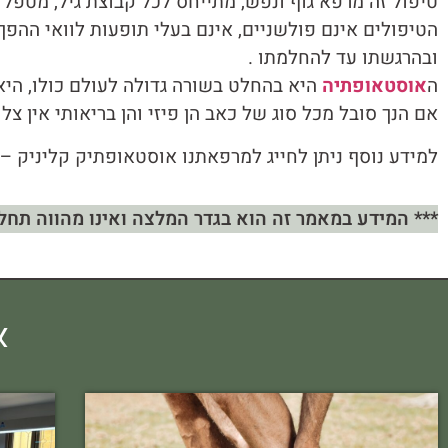
טיפול זה מרפא גוף ונפש, מתייחס לכל קבוצת גיל, מטפל
הטיפולים אינם פולשניים, אינם בעלי תופעות לוואי ההפ
ובהרגשתו עד להחלמתו .
ה
אוסטאופתיה
היא בהחלט בשורה גדולה לעולם כולו, היא
אם הנך סובל מכל סוג של כאב הן פיזי והן בריאותי אין צ
למידע נוסף ניתן לחייג למרפאתנו אוסטאופתיק קליניק –
*** המידע במאמר זה הוא בגדר המלצה ואינו מהווה תחלי
א