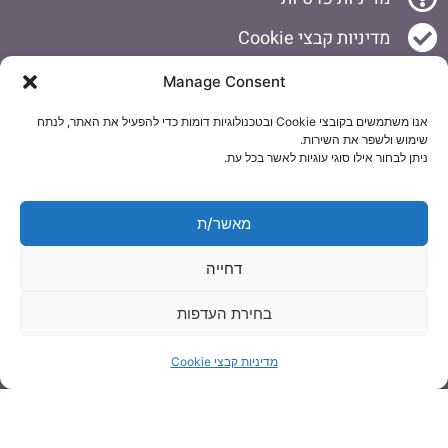
מדיניות קבצי Cookie
שיטות טיפול
Manage Consent
אנו משתמשים בקובצי Cookie ובטכנולוגיות דומות כדי להפעיל את האתר, לנתח
אוסטאופתיה
שימוש ולשפר את השירות.
ניתן לבחור אילו סוגי עוגיות לאשר בכל עת.
קרניו סקראל
טיפול בשיטת IDD
מאשר/ת
דיקור רפואי יבש IMS
טיפול באולטרסאונד קוסמטי
דחייה
טיפול בגלי הלם
טיפול בקריוטרפיה
בחירת העדפות
במה אנחנו מטפלים?
מדיניות קבצי Cookie
כאבי גב
כאבים בכתף