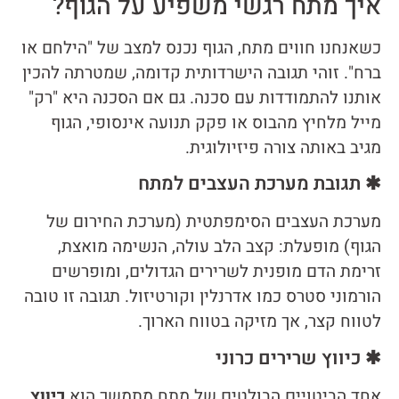
איך מתח רגשי משפיע על הגוף?
כשאנחנו חווים מתח, הגוף נכנס למצב של "הילחם או
ברח". זוהי תגובה הישרדותית קדומה, שמטרתה להכין
אותנו להתמודדות עם סכנה. גם אם הסכנה היא "רק"
מייל מלחיץ מהבוס או פקק תנועה אינסופי, הגוף
מגיב באותה צורה פיזיולוגית.
✱ תגובת מערכת העצבים למתח
מערכת העצבים הסימפתטית (מערכת החירום של
הגוף) מופעלת: קצב הלב עולה, הנשימה מואצת,
זרימת הדם מופנית לשרירים הגדולים, ומופרשים
הורמוני סטרס כמו אדרנלין וקורטיזול. תגובה זו טובה
לטווח קצר, אך מזיקה בטווח הארוך.
✱ כיווץ שרירים כרוני
אחד הביטויים הבולטים של מתח מתמשך הוא
כיווץ