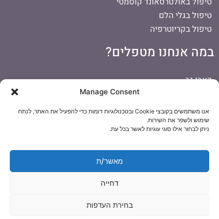
טיפול באולטרסאונד קוסמטי
טיפול בגלי הלם
טיפול בקריוטרפיה
במה אנחנו מטפלים?
כאבי גב
Manage Consent
כאבים בכתף
כאבי ראש
אנו משתמשים בקובצי Cookie ובטכנולוגיות דומות כדי להפעיל את האתר, לנתח
דורבן ברגל
שימוש ולשפר את השירות.
ניתן לבחור אילו סוגי עוגיות לאשר בכל עת.
כאבי צוואר
כאבי ברכיים
הפרעות קשב וריכוז
מאשר/ת
טיפול לתינוקות
דחייה
בחירת העדפות
© כל הזכויות שמורות לאוסטאופתיק קליניק