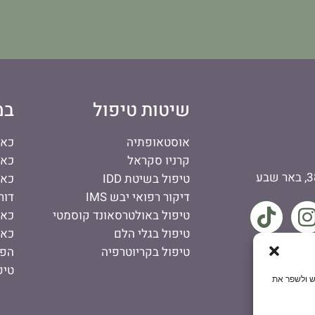
שיטות טיפול
במ
אוסטאופתיה
כאב
קרניו סקראל
כאב
טיפול בשיטת IDD
כאב
דיקור רפואי יבש IMS
דור
טיפול באולטרסאונד קוסמטי
כאב
טיפול בגלי הלם
כאב
טיפול בקריוטרפיה
הפר
טיפ
 שימוש ולשפר את