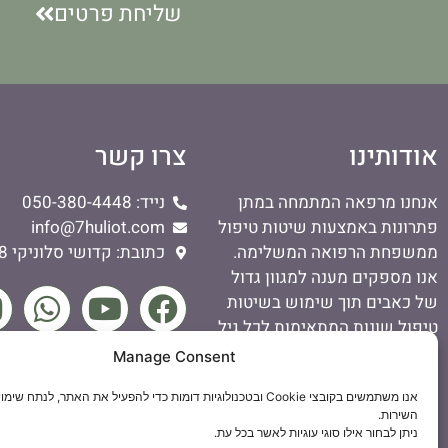
שליחת פרטים
אודותינו
צרו קשר
אנחנו מרפאה המתמחה במתן
נייד: 050-380-4448
פתרונות באמצעות שיטות טיפול
info@7huliot.com
ממשפחת הרפואה המשלימה.
כתובת: קדושי סלוניקי 38, באר שבע
אנו מספקים מענה למגוון גדול
של כאבים תוך שימוש בשיטות
טיפול שונות המתאימות לכל גיל,
אפילו לתיקונות.
Manage Consent
הצהרת נגישות
אנו מתמחים בשיטת IDD לטיפול
אנו משתמשים בקובצי Cookie ובטכנולוגיות דומות כדי להפעיל את האתר, לנתח
מדיניות פרטיות
בכאבי גב ועמוד שדרה.
השירות.
ניתן לבחור אילו סוגי עוגיות לאשר בכל עת.