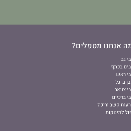
ה אנחנו מטפלים?
י גב
ים בכתף
י ראש
בן ברגל
י צוואר
י ברכיים
עות קשב וריכוז
ול לתינוקות