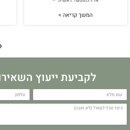
אליו כתופעה "ראשית" –
המשך קריאה >
«
לקביעת ייעוץ השאירו