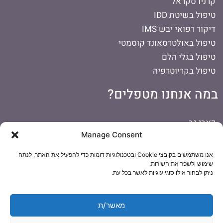
קרניו סקראל
טיפול בשיטת IDD
דיקור רפואי יבש IMS
טיפול באולטרסאונד קוסמטי
טיפול בגלי הלם
טיפול בקריוטרפיה
במה אנחנו מטפלים?
כאבי גב
Manage Consent
כאבים בכתף
כאבי ראש
אנו משתמשים בקובצי Cookie ובטכנולוגיות דומות כדי להפעיל את האתר, לנתח
דורבן ברגל
שימוש ולשפר את השירות.
ניתן לבחור אילו סוגי עוגיות לאשר בכל עת.
כאבי צוואר
כאבי ברכיים
הפרעות קשב וריכוז
מאשר/ת
טיפול לתינוקות