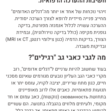
חשיבות ההערכה הרפואית:
זיהוי נוכחות של אחד או יותר מה"דגלים האדומים"
מחייב פנייה מיידית לרופא לצורך הערכה יסודית.
ההערכה עשויה לכלול אנמנזה מפורטת, בדיקה
גופנית מקיפה (כולל בדיקה נוירולוגית), ובמידת
הצורך, בדיקות הדמיה (כגון צילומי רנטגן, CT או MRI)
ובדיקות מעבדה.
מה לגבי כאבי גב "רגילים"?
בעוד שחשוב להיות ערניים ל"דגלים אדומים", רוב
מקרי כאבי הגב העליון נובעים מגורמים שאינם מסכני
חיים, כגון מתח שרירים, יציבה לקויה, עומס יתר או
תנועות פתאומיות. כאבים אלו לרוב מאופיינים
בתחושת скованность (נוקשות), כאב עמום או חד
מקומי, ולעיתים מלווים בהגבלה בתנועה. הם עשויים
להופיע בהדרגה או באופן פתאומי, אך בדרך כלל