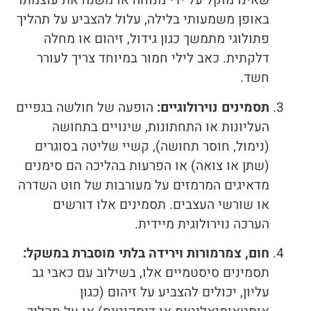
שאינו מוקל על ידי מנוחה או משנה את עוצמתו
באופן משמעותי בלילה, עלול להצביע על תהליך
פתולוגי מתמשך כגון גידול, זיהום או מחלה
דלקתית. כאב לילי חמור במיוחד צריך לעורר
חשד.
תסמינים נוירולוגיים:
הופעה של חולשה בגפיים
העליונות או התחתונות, שינויים בתחושה
(נימול, חוסר תחושה), קשיי שליטה בסוגרים
(שתן או צואה) או הפרעות בהליכה הם סימנים
מדאיגים המרמזים על מעורבות של חוט השדרה
או שורשי העצבים. תסמינים אלו דורשים
הערכה נוירולוגית מיידית.
חום, צמרמורות וירידה בלתי מוסברת במשקל:
תסמינים סיסטמיים אלו, בשילוב עם כאבי גב
עליון, יכולים להצביע על זיהום (כגון