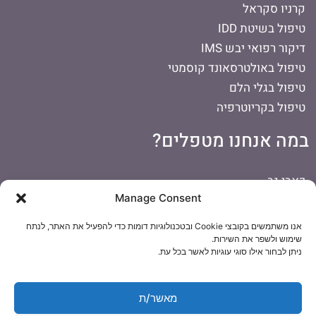
קרניו סקראל
טיפול בשיטת IDD
דיקור רפואי יבש IMS
טיפול באולטרסאונד קוסמטי
טיפול בגלי הלם
טיפול בקריוטרפיה
במה אנחנו מטפלים?
כאבי גב
Manage Consent
כאבים בכתף
כאבי ראש
אנו משתמשים בקובצי Cookie ובטכנולוגיות דומות כדי להפעיל את האתר, לנתח
דורבן ברגל
שימוש ולשפר את השירות.
ניתן לבחור אילו סוגי עוגיות לאשר בכל עת.
כאבי צוואר
כאבי ברכיים
הפרעות קשב וריכוז
מאשר/ת