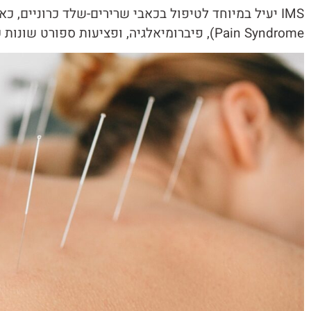
Pain Syndrome), פיברומיאלגיה, ופציעות ספורט שונות כגון דלקות גידים ומתיחות שרירים.