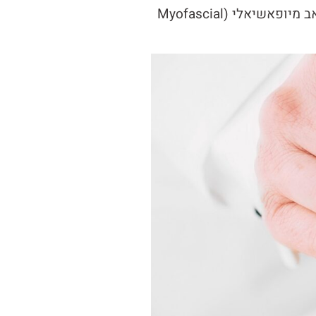
IMS יעיל במיוחד לטיפול בכאבי שרירים-שלד כרוניים, כאבי גב וצוואר, כאבי ראש ומיגרנות ממקור שרירי, תסמונת כאב מיופאשיאלי (Myofascial