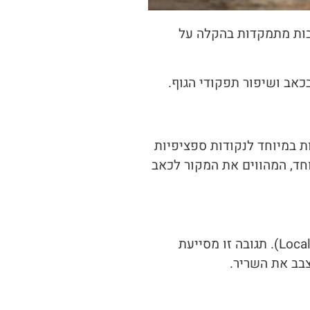
רבות מתמקדות בהקלה על
כאב ושיפור תפקודי הגוף.
רת מחטים דקות במיוחד לנקודות ספציפיות
קומיים ורגישים במיוחד, המהווים את המקור לכאב
החדרת המחט יוצרת גירוי מכני ומעוררת תגובה רפלקסיבית בשריר, המכונה "התכווצות מקומית" (Local Twitch Response). תגובה זו מסייעת
בב את השריר.