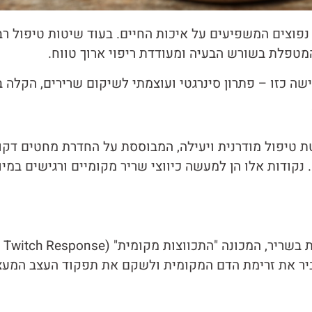
ם נפוצים המשפיעים על איכות החיים. בעוד שיטות טיפול 
המטפלת בשורש הבעיה ומעודדת ריפוי ארוך טווח.
שה כזו – פתרון סינרגטי ועוצמתי לשיקום שרירים, הקלה ב
Intramuscular Stimulation – I) הוא שיטת טיפול מודרנית ויעילה, המבוססת על החד
וך השרירים, המכונות "נקודות טריגר" (Trigger Points). נקודות אלו הן למעשה כיווצי שריר מ
ביר את זרימת הדם המקומית ולשקם את תפקוד העצב המעצ