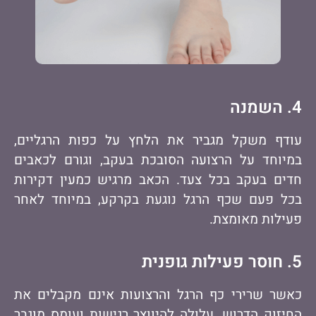
4. השמנה
עודף משקל מגביר את הלחץ על כפות הרגליים,
במיוחד על הרצועה הסובכת בעקב, וגורם לכאבים
חדים בעקב בכל צעד. הכאב מרגיש כמעין דקירות
בכל פעם שכף הרגל נוגעת בקרקע, במיוחד לאחר
פעילות מאומצת.
5. חוסר פעילות גופנית
כאשר שרירי כף הרגל והרצועות אינם מקבלים את
החיזוק הדרוש, עלולה להיווצר רגישות ועומס מוגבר