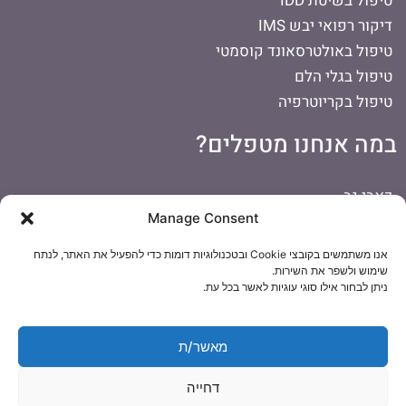
טיפול בשיטת IDD
דיקור רפואי יבש IMS
טיפול באולטרסאונד קוסמטי
טיפול בגלי הלם
טיפול בקריוטרפיה
במה אנחנו מטפלים?
כאבי גב
Manage Consent
כאבים בכתף
כאבי ראש
אנו משתמשים בקובצי Cookie ובטכנולוגיות דומות כדי להפעיל את האתר, לנתח
דורבן ברגל
שימוש ולשפר את השירות.
ניתן לבחור אילו סוגי עוגיות לאשר בכל עת.
כאבי צוואר
כאבי ברכיים
הפרעות קשב וריכוז
מאשר/ת
טיפול לתינוקות
דחייה