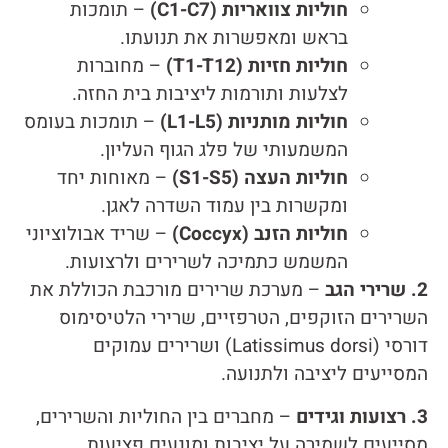
חוליות צוואריות (C1-C7)
– תומכות
בראש ומאפשרות את תנועתו.
חוליות חזיות (T1-T12)
– מחוברות
לצלעות ותורמות ליציבות בית החזה.
חוליות מותניות (L1-L5)
– תומכות בעומס
המשמעותי של פלג הגוף העליון.
חוליות העצה (S1-S5)
– מאוחות יחד
ומקשרות בין עמוד השדרה לאגן.
חוליות הזנב (Coccyx)
– שריד אבולוציוני
המשמש כתמיכה לשרירים ולרצועות.
2. שרירי הגב
– מערכת שרירים מורכבת הכוללת את
השרירים הזוקפים, הטרפזיים, שרירי הלטיסימוס
דורסי (Latissimus dorsi) ושרירים עמוקים
המסייעים ליציבה ולתנועה.
3. רצועות וגידים
– מחברים בין החוליות והשרירים,
מסייעים לשמירה על יציבות ומונעים פציעות.