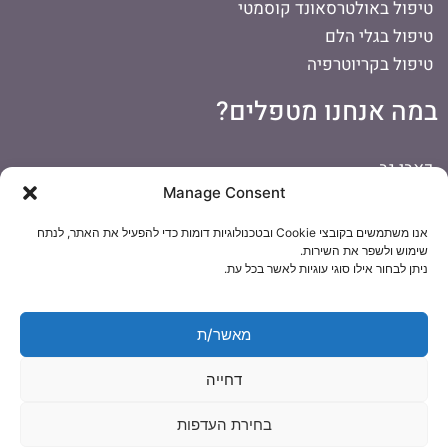
טיפול באולטרסאונד קוסמטי
טיפול בגלי הלם
טיפול בקריוטרפיה
במה אנחנו מטפלים?
כאבי גב
Manage Consent
כאבים בכתף
כאבי ראש
אנו משתמשים בקובצי Cookie ובטכנולוגיות דומות כדי להפעיל את האתר, לנתח
דורבן ברגל
שימוש ולשפר את השירות.
ניתן לבחור אילו סוגי עוגיות לאשר בכל עת.
כאבי צוואר
כאבי ברכיים
הפרעות קשב וריכוז
מאשר/ת
טיפול לתינוקות
דחייה
בחירת העדפות
© כל הזכויות שמורות לאוסטאופתיק קליניק